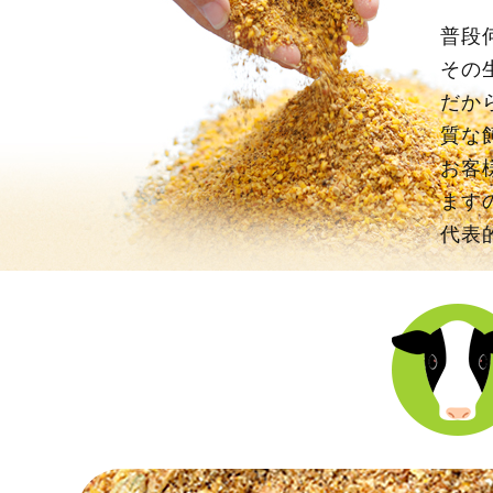
普段
その
だか
質な
お客
ます
代表